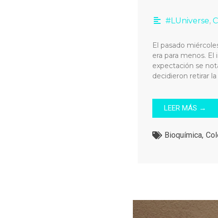
#LUniverse
,
C
El pasado miércoles,
era para menos. El 
expectación se no
decidieron retirar l
LEER MÁS →
Bioquímica
,
Col