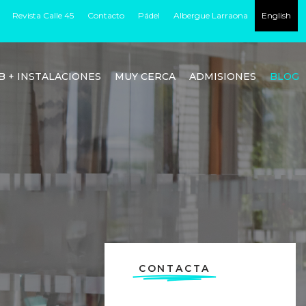
Revista Calle 45
Contacto
Pádel
Albergue Larraona
English
B + INSTALACIONES
MUY CERCA
ADMISIONES
BLOG
CONTACTA