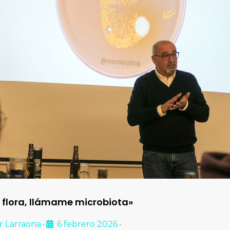
 flora, llámame microbiota»
r Larraona
6 febrero 2026
•
•