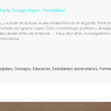
harla
,
Colegio Mayor
,
Think&Beer
 y a pesar de la lluvia, la sala estaba llena en el segundo Think 
invitado era Ignacio López Goñi, microbiólogo, profesor y divulgad
taba desde antes de empezar. Hace diez años, investigadores 
a microbiota
egiales
,
Consejos
,
Educación
,
Estudiantes universitarios
,
Forma