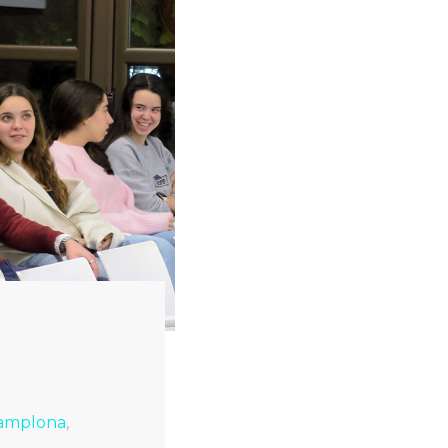
amplona
,