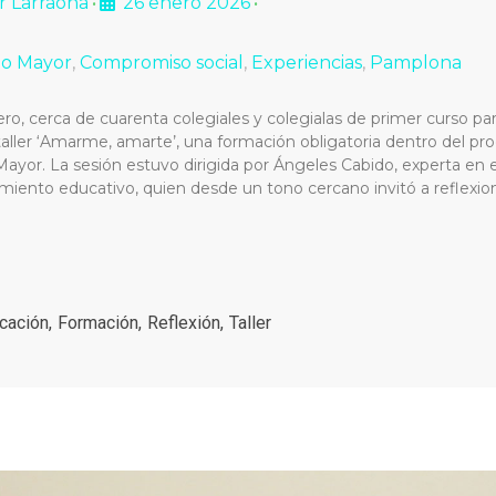
r Larraona
26 enero 2026
•
•
io Mayor
,
Compromiso social
,
Experiencias
,
Pamplona
ro, cerca de cuarenta colegiales y colegialas de primer curso par
taller ‘Amarme, amarte’, una formación obligatoria dentro del pr
Mayor. La sesión estuvo dirigida por Ángeles Cabido, experta en 
iento educativo, quien desde un tono cercano invitó a reflexio
cación
,
Formación
,
Reflexión
,
Taller