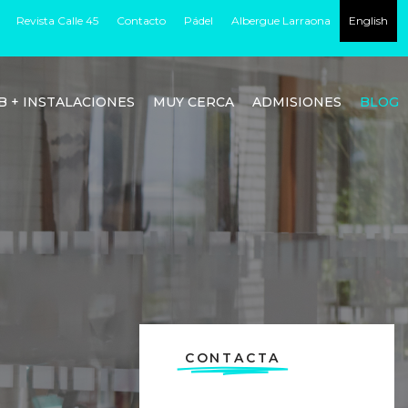
Revista Calle 45
Contacto
Pádel
Albergue Larraona
English
B + INSTALACIONES
MUY CERCA
ADMISIONES
BLOG
CONTACTA