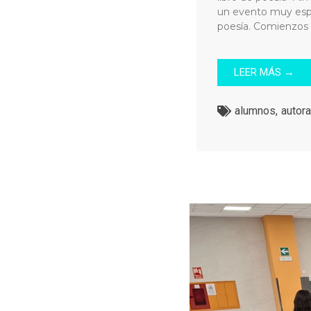
un evento muy espe
poesía. Comienzos l
LEER MÁS →
alumnos
,
autora