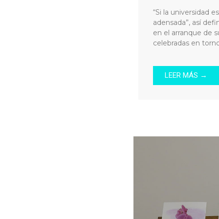
“Si la universidad 
adensada”, así defi
en el arranque de s
celebradas en torn
LEER MÁS →