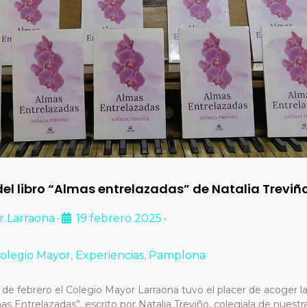
el libro “Almas entrelazadas” de Natalia Treviñ
r Larraona
19 febrero 2025
•
•
olegio Mayor
,
Experiencias
,
Pamplona
 de febrero el Colegio Mayor Larraona tuvo el placer de acoger l
mas Entrelazadas”, escrito por Natalia Treviño, colegiala de nues