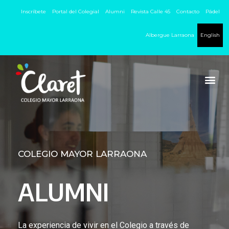
Inscríbete
Portal del Colegial
Alumni
Revista Calle 45
Contacto
Pádel
Albergue Larraona
English
COLEGIO MAYOR LARRAONA
ALUMNI
La experiencia de vivir en el Colegio a través de